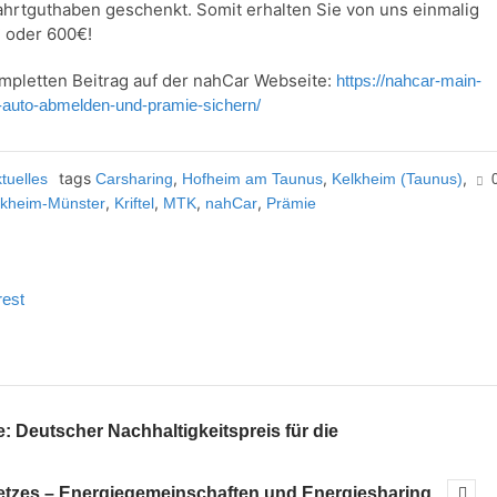
ahrtguthaben geschenkt. Somit erhalten Sie von uns einmalig
 oder 600€!
mpletten Beitrag auf der nahCar Webseite:
https://nahcar-main-
f-auto-abmelden-und-pramie-sichern/
tags
,
,
,
tuelles
Carsharing
Hofheim am Taunus
Kelkheim (Taunus)
,
,
,
,
lkheim-Münster
Kriftel
MTK
nahCar
Prämie
rest
: Deutscher Nachhaltigkeitspreis für die
etzes – Energiegemeinschaften und Energiesharing