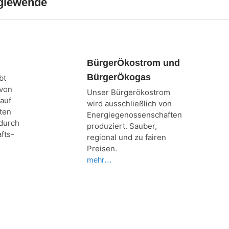
rgiewende
BürgerÖkostrom und
BürgerÖkogas
bt
 von
Unser Bürgerökostrom
auf
wird aus­schließlich von
aten
Energie­genossen­schaften
 durch
produziert. Sauber,
fts-
regional und zu fairen
Preisen.
mehr…