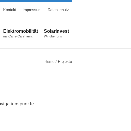
Kontakt
Impressum
Datenschutz
Elektromobilität
SolarInvest
nahCar e-Carsharing
Wir über uns
Home
/
Projekte
avigationspunkte.